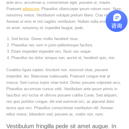
ante arcu, accumsan a, consectetuer eget, posuere ut, mauris.
Praesent
adipiscing
. Phasellus ullamcorper ipsum rutrum nunc. Nunc
nonummy metus. Vestibulum volutpat pretium libero. Cras id dui.
Aenean ut eros et nisl sagittis vestibulum. Nullam nulla eros, ultricies
sit amet, nonummy id, imperdiet feugiat, pede.
Sed lectus. Donec mollis hendrerit risus.
Phasellus nec sem in justo pellentesque facilisis.
Etiam imperdiet imperdiet orci. Nunc nec neque.
Phasellus leo dolor, tempus non, auctor et, hendrerit quis, nisi.
Curabitur ligula sapien, tincidunt non, euismod vitae, posuere
imperdiet, leo. Maecenas malesuada. Praesent congue erat at
massa. Sed cursus turpis vitae tortor. Donec posuere vulputate arcu.
Phasellus accumsan cursus velit. Vestibulum ante ipsum primis in
faucibus orci luctus et ultrices posuere cubilia Curae; Sed aliquam,
nisi quis porttitor congue, elit erat euismod orci, ac placerat dolor
lectus quis orci. Phasellus consectetuer vestibulum elit. Aenean
tellus metus, bibendum sed, posuere ac, mattis non, nunc.
Vestibulum fringilla pede sit amet augue. In