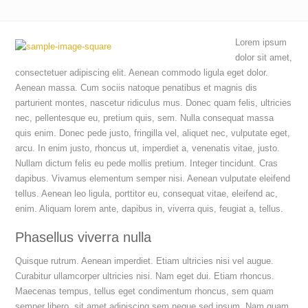
Lorem ipsum
dolor sit amet,
consectetuer adipiscing elit. Aenean commodo ligula eget dolor.
Aenean massa. Cum sociis natoque penatibus et magnis dis
parturient montes, nascetur ridiculus mus. Donec quam felis, ultricies
nec, pellentesque eu, pretium quis, sem. Nulla consequat massa
quis enim. Donec pede justo, fringilla vel, aliquet nec, vulputate eget,
arcu. In enim justo, rhoncus ut, imperdiet a, venenatis vitae, justo.
Nullam dictum felis eu pede mollis pretium. Integer tincidunt. Cras
dapibus. Vivamus elementum semper nisi. Aenean vulputate eleifend
tellus. Aenean leo ligula, porttitor eu, consequat vitae, eleifend ac,
enim. Aliquam lorem ante, dapibus in, viverra quis, feugiat a, tellus.
Phasellus viverra nulla
Quisque rutrum. Aenean imperdiet. Etiam ultricies nisi vel augue.
Curabitur ullamcorper ultricies nisi. Nam eget dui. Etiam rhoncus.
Maecenas tempus, tellus eget condimentum rhoncus, sem quam
semper libero, sit amet adipiscing sem neque sed ipsum. Nam quam