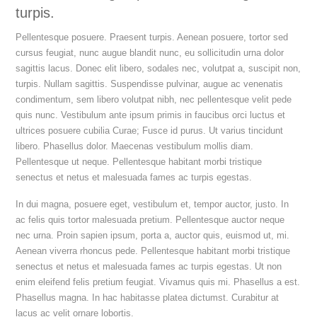
turpis.
Pellentesque posuere. Praesent turpis. Aenean posuere, tortor sed
cursus feugiat, nunc augue blandit nunc, eu sollicitudin urna dolor
sagittis lacus. Donec elit libero, sodales nec, volutpat a, suscipit non,
turpis. Nullam sagittis. Suspendisse pulvinar, augue ac venenatis
condimentum, sem libero volutpat nibh, nec pellentesque velit pede
quis nunc. Vestibulum ante ipsum primis in faucibus orci luctus et
ultrices posuere cubilia Curae; Fusce id purus. Ut varius tincidunt
libero. Phasellus dolor. Maecenas vestibulum mollis diam.
Pellentesque ut neque. Pellentesque habitant morbi tristique
senectus et netus et malesuada fames ac turpis egestas.
In dui magna, posuere eget, vestibulum et, tempor auctor, justo. In
ac felis quis tortor malesuada pretium. Pellentesque auctor neque
nec urna. Proin sapien ipsum, porta a, auctor quis, euismod ut, mi.
Aenean viverra rhoncus pede. Pellentesque habitant morbi tristique
senectus et netus et malesuada fames ac turpis egestas. Ut non
enim eleifend felis pretium feugiat. Vivamus quis mi. Phasellus a est.
Phasellus magna. In hac habitasse platea dictumst. Curabitur at
lacus ac velit ornare lobortis.