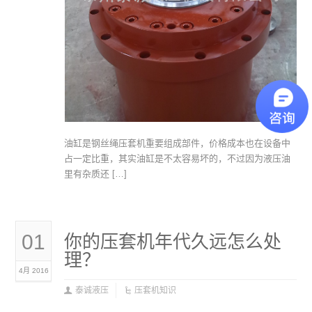
油缸是钢丝绳压套机重要组成部件，价格成本也在设备中
占一定比重，其实油缸是不太容易坏的，不过因为液压油
里有杂质还 […]
01
你的压套机年代久远怎么处
理？
4月 2016
泰诚液压
压套机知识